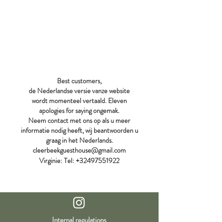
CLEERBEEK
GUEST HOUSE
Best customers,
de Nederlandse versie vanze website
wordt momenteel vertaald. Eleven
apologies for saying ongemak.
Neem contact met ons op als u meer
informatie nodig heeft, wij beantwoorden u
graag in het Nederlands.
cleerbeekguesthouse@gmail.com
Virginie:
Tel:
+32497551922
Internal regulations