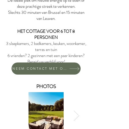
De ideale plek om nieuwe energie op te doen of
deze prachtige streek te verkennen.
Slechts 30 minuten van Brussel en 15 minuten
van Leuven.
HET COTTAGE VOOR 6 TOT 8
PERSONEN
3 slaapkamers, 2 badkamers, keuken, woonkamer,
terras en tuin
6 vrienden? 2 gezinnen met een paar kinderen?
Bereid uw verblijf voor!
NEEM CONTACT MET ONS OP!
PHOTOS