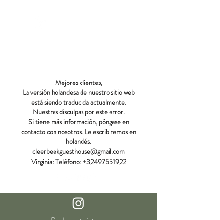
CLEERBEEK
CASA DE
INVITADOS
Mejores clientes,
La versión holandesa de nuestro sitio web
está siendo traducida actualmente.
Nuestras disculpas por este error.
Si tiene más información, póngase en
contacto con nosotros. Le escribiremos en
holandés.
cleerbeekguesthouse@gmail.com
Virginia:
Teléfono:
+32497551922